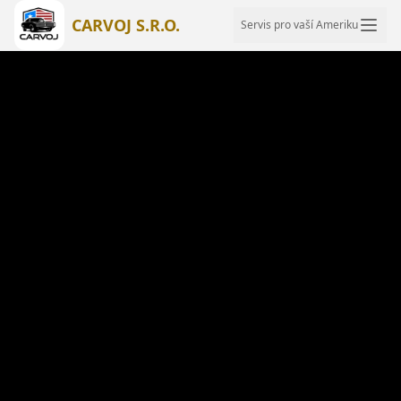
CARVOJ S.R.O.
Servis pro vaší Ameriku